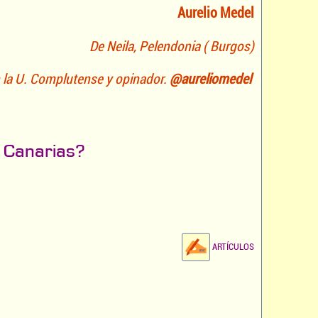
Aurelio Medel
De Neila, Pelendonia ( Burgos)
n la U. Complutense y opinador.
@aureliomedel
de Canarias?
ARTÍCULOS