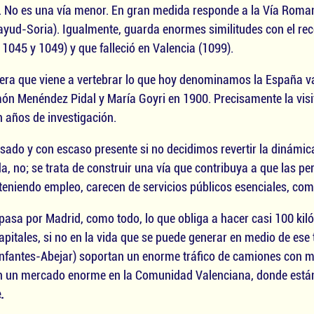
). No es una vía menor. En gran medida responde a la Vía Rom
ud-Soria). Igualmente, guarda enormes similitudes con el recorr
e 1045 y 1049) y que falleció en Valencia (1099).
etera que viene a vertebrar lo que hoy denominamos la España va
món Menéndez Pidal y María Goyri en 1900. Precisamente la visi
n años de investigación.
do y con escaso presente si no decidimos revertir la dinámica 
no; se trata de construir una vía que contribuya a que las per
eniendo empleo, carecen de servicios públicos esenciales, com
pasa por Madrid, como todo, lo que obliga a hacer casi 100 kil
apitales, si no en la vida que se puede generar en medio de ese te
 Infantes-Abejar) soportan un enorme tráfico de camiones con 
n un mercado enorme en la Comunidad Valenciana, donde están 
.