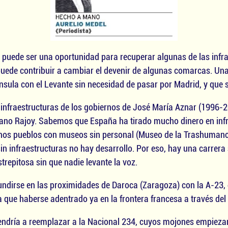
 puede ser una oportunidad para recuperar algunas de las infr
 puede contribuir a cambiar el devenir de algunas comarcas. Un
ínsula con el Levante sin necesidad de pasar por Madrid, y que 
infraestructuras de los gobiernos de José María Aznar (1996-20
iano Rajoy. Sabemos que España ha tirado mucho dinero en infr
uchos pueblos con museos sin personal (Museo de la Trashumancia
 sin infraestructuras no hay desarrollo. Por eso, hay una carre
repitosa sin que nadie levante la voz.
fundirse en las proximidades de Daroca (Zaragoza) con la A-23
 que haberse adentrado ya en la frontera francesa a través del
endría a reemplazar a la Nacional 234, cuyos mojones empiezan