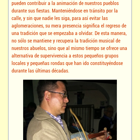
pueden contribuir a la animación de nuestros pueblos
durante sus fiestas. Manteniéndose en tránsito por la
calle, y sin que nadie les siga, para así evitar las
aglomeraciones, su mera presencia significa el regreso de
una tradición que se empezaba a olvidar. De esta manera,
no sólo se mantiene y recupera la tradición musical de
nuestros abuelos, sino que al mismo tiempo se ofrece una
alternativa de supervivencia a estos pequeños grupos
locales y pequeñas rondas que han ido constituyéndose
durante las últimas décadas.