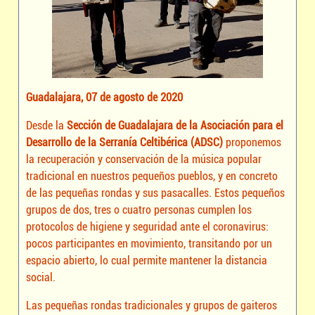
Guadalajara, 07 de agosto de 2020
Desde la
Sección de Guadalajara de la Asociación para el
Desarrollo de la Serranía Celtibérica (ADSC)
proponemos
la recuperación y conservación de la música popular
tradicional en nuestros pequeños pueblos, y en concreto
de las pequeñas rondas y sus pasacalles. Estos pequeños
grupos de dos, tres o cuatro personas cumplen los
protocolos de higiene y seguridad ante el coronavirus:
pocos participantes en movimiento, transitando por un
espacio abierto, lo cual permite mantener la distancia
social.
Las pequeñas rondas tradicionales y grupos de gaiteros